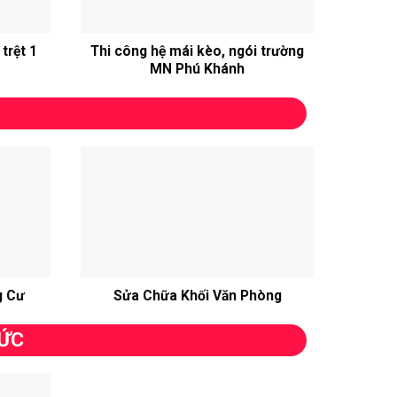
trệt 1
Thi công hệ mái kèo, ngói trường
Thi c
MN Phú Khánh
g Cư
Sửa Chữa Khối Văn Phòng
HỨC