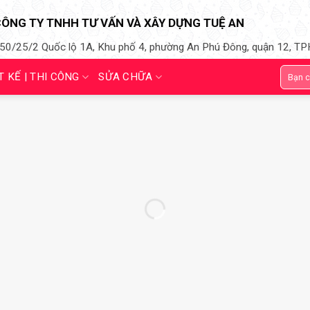
ÔNG TY TNHH TƯ VẤN VÀ XÂY DỰNG TUỆ AN
50/25/2 Quốc lộ 1A, Khu phố 4, phường An Phú Đông, quận 12, 
T KẾ | THI CÔNG
SỬA CHỮA