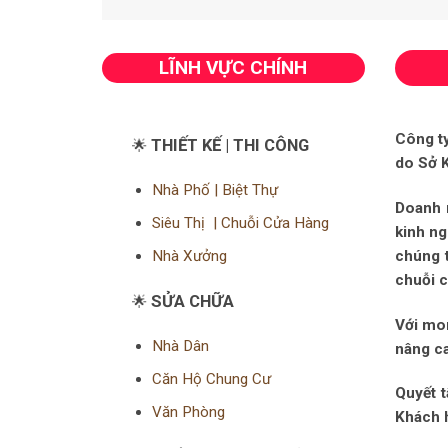
LĨNH VỰC CHÍNH
Công t
THIẾT KẾ | THI CÔNG
🌟
do Sở K
Nhà Phố | Biệt Thự
Doanh 
Siêu Thị | Chuỗi Cửa Hàng
kinh ng
chúng t
Nhà Xưởng
chuỗi c
SỬA CHỮA
🌟
Với mo
Nhà Dân
nâng ca
Căn Hộ Chung Cư
Quyết t
Văn Phòng
Khách 