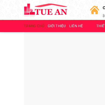
Skip
C
to
content
3
TRANG CHỦ
GIỚI THIỆU
LIÊN HỆ
THIẾ