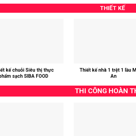
THIẾT KẾ
ết kế chuỗi Siêu thị thực
Thiết kế nhà 1 trệt 1 lầu M
phẩm sạch SIBA FOOD
An
THI CÔNG HOÀN T