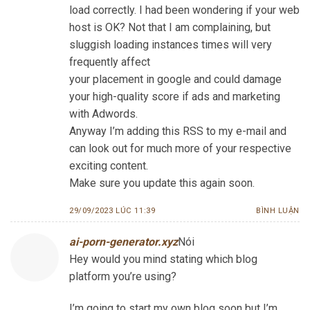
load correctly. I had been wondering if your web
host is OK? Not that I am complaining, but
sluggish loading instances times will very
frequently affect
your placement in google and could damage
your high-quality score if ads and marketing
with Adwords.
Anyway I’m adding this RSS to my e-mail and
can look out for much more of your respective
exciting content.
Make sure you update this again soon.
29/09/2023 LÚC 11:39
BÌNH LUẬN
ai-porn-generator.xyz
Nói
Hey would you mind stating which blog
platform you’re using?
I’m going to start my own blog soon but I’m