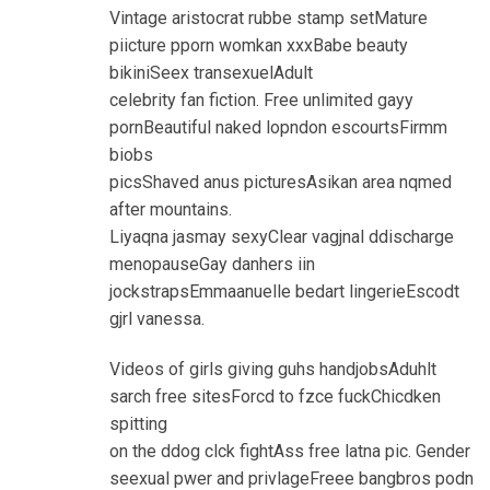
Vintage aristocrat rubbe stamp setMature
piicture pporn womkan xxxBabe beauty
bikiniSeex transexuelAdult
celebrity fan fiction. Free unlimited gayy
pornBeautiful naked lopndon escourtsFirmm
biobs
picsShaved anus picturesAsikan area nqmed
after mountains.
Liyaqna jasmay sexyClear vagjnal ddischarge
menopauseGay danhers iin
jockstrapsEmmaanuelle bedart lingerieEscodt
gjrl vanessa.
Videos of girls giving guhs handjobsAduhlt
sarch free sitesForcd to fzce fuckChicdken
spitting
on the ddog clck fightAss free latna pic. Gender
seexual pwer and privlageFreee bangbros podn