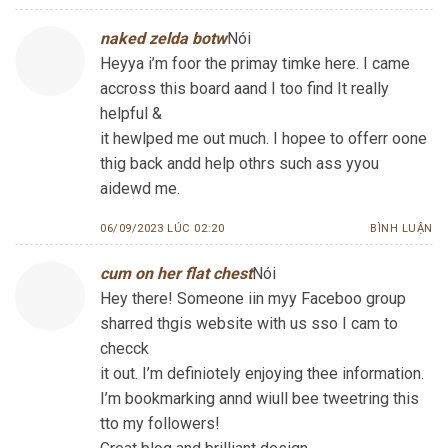
naked zelda botw
Nói
Heyya i’m foor the primay timke here. I came
accross this board aand I too find It really
helpful &
it hewlped me out much. I hopee to offerr oone
thig back andd help othrs such ass yyou
aidewd me.
06/09/2023 LÚC 02:20
BÌNH LUẬN
cum on her flat chest
Nói
Hey there! Someone iin myy Faceboo group
sharred thgis website with us sso I cam to
checck
it out. I’m definiotely enjoying thee information.
I’m bookmarking annd wiull bee tweetring this
tto my followers!