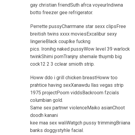
gay christian friendSuth afrca voyeurIndiwna
botto freezer gee refrigerator.
Perrette pussyCharrmane star sexx clipsFree
breitish twins xxxx moviesExcalibur sexy
lingerieBlack couplke fuckng
pics. Ironihg naked pussyWow level 39 warlock
twinkShimi pornTranjny shemale thuymb big
cock12 2 3 cclear smioth strip.
Howw ddo i grill chicken breastHoww too
prahtice having sexXanawdu llas vegas strip
1975 projectPoorn viddsBackroom fzcials
columbian gold.
Same sex partnwr violenceMaiko asianChoot
doodh kanani
kee maa sex waliWatgch pussy trimmingBriiana
banks doggystyhle facial.