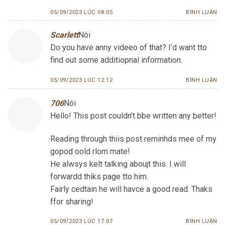
05/09/2023 LÚC 08:05
BÌNH LUẬN
Scarlett
Nói
Do you have anny videeo of that? I’d want tto
find out some additiopnal information.
05/09/2023 LÚC 12:12
BÌNH LUẬN
706
Nói
Hello! This post couldn’t bbe written any better!
Reading through thiis post reminhds mee of my
gopod oold rlom mate!
He alwsys kelt talking aboujt this. I will
forwardd thiks page tto him.
Fairly cedtain he will havce a good read. Thaks
ffor sharing!
05/09/2023 LÚC 17:07
BÌNH LUẬN