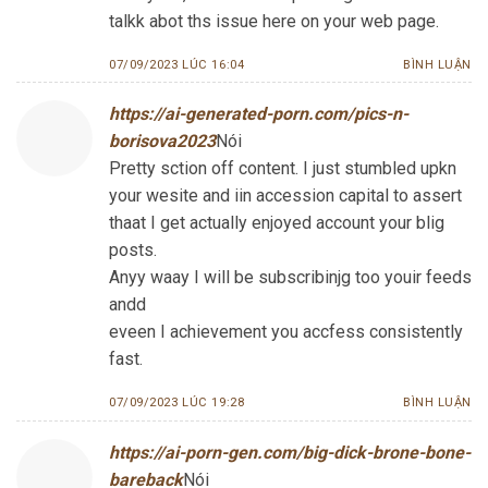
talkk abot ths issue here on your web page.
07/09/2023 LÚC 16:04
BÌNH LUẬN
https://ai-generated-porn.com/pics-n-
borisova2023
Nói
Pretty sction off content. I just stumbled upkn
your wesite and iin accession capital to assert
thaat I get actually enjoyed account your blig
posts.
Anyy waay I will be subscribinjg too youir feeds
andd
eveen I achievement you accfess consistently
fast.
07/09/2023 LÚC 19:28
BÌNH LUẬN
https://ai-porn-gen.com/big-dick-brone-bone-
bareback
Nói