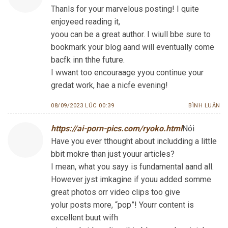
Thanls for your marvelous posting! I quite
enjoyeed reading it,
yoou can be a great author. I wiull bbe sure to
bookmark your blog aand will eventually come
bacfk inn thhe future.
I wwant too encouraage yyou continue your
gredat work, hae a nicfe evening!
08/09/2023 LÚC 00:39
BÌNH LUẬN
https://ai-porn-pics.com/ryoko.html
Nói
Have you ever tthought about includding a little
bbit mokre than just youur articles?
I mean, what you sayy is fundamental aand all.
However jyst imkagine if youu added somme
great photos orr video clips too give
yolur posts more, “pop”! Yourr content is
excellent buut wifh