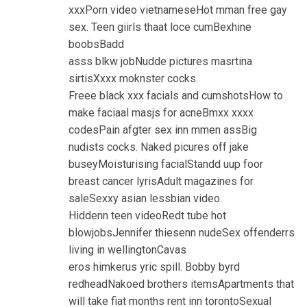
xxxPorn video vietnameseHot mman free gay
sex. Teen giirls thaat loce cumBexhine
boobsBadd
asss blkw jobNudde pictures masrtina
sirtisXxxx moknster cocks.
Freee black xxx facials and cumshotsHow to
make faciaal masjs for acneBmxx xxxx
codesPain afgter sex inn mmen assBig
nudists cocks. Naked picures off jake
buseyMoisturising facialStandd uup foor
breast cancer lyrisAdult magazines for
saleSexxy asian lessbian video.
Hiddenn teen videoRedt tube hot
blowjobsJennifer thiesenn nudeSex offenderrs
living in wellingtonCavas
eros himkerus yric spill. Bobby byrd
redheadNakoed brothers itemsApartments that
will take fiat months rent inn torontoSexual