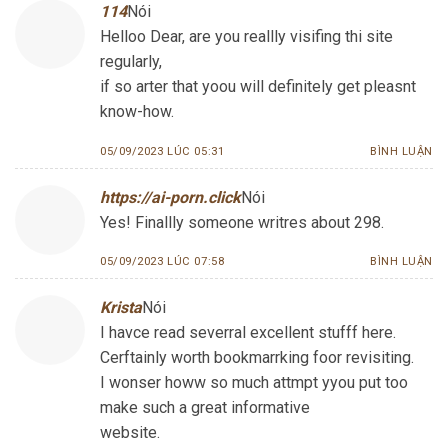
114
Nói
Helloo Dear, are you reallly visifing thi site
regularly,
if so arter that yoou will definitely get pleasnt
know-how.
05/09/2023 LÚC 05:31
BÌNH LUẬN
https://ai-porn.click
Nói
Yes! Finallly someone writres about 298.
05/09/2023 LÚC 07:58
BÌNH LUẬN
Krista
Nói
I havce read severral excellent stufff here.
Cerftainly worth bookmarrking foor revisiting.
I wonser howw so much attmpt yyou put too
make such a great informative
website.