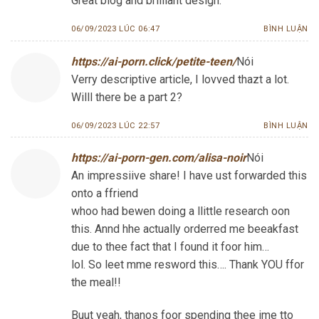
Great blog and brilliant design.
06/09/2023 LÚC 06:47
BÌNH LUẬN
https://ai-porn.click/petite-teen/
Nói
Verry descriptive article, I lovved thazt a lot.
Willl there be a part 2?
06/09/2023 LÚC 22:57
BÌNH LUẬN
https://ai-porn-gen.com/alisa-noir
Nói
An impressiive share! I have ust forwarded this
onto a ffriend
whoo had bewen doing a llittle research oon
this. Annd hhe actually orderred me beeakfast
due to thee fact that I found it foor him…
lol. So leet mme resword this…. Thank YOU ffor
the meal!!
Buut yeah, thanos foor spending thee ime tto