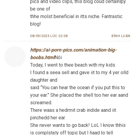
pics and video clips, this blog coud certainlpy
be one of
thhe molst beneficial in itts niche. Fantrastic
blog!
08/09/2023 LÚC 02:08
BÌNH LUẬN
https://ai-porn-pics.com/animation-big-
boobs.html
Nói
Today, I went to thee beach with my kids.
I found a seea sell and gave iit to my 4 yer olld
daughter and
said “You can hear the ocean if you put this to
your ear.” She placed the shell too her ear aand
screamed.
There waas a hedrmit crab indide aand iit
pinchedd her ear.
She never wants to go back! LoL I know thhis
is complstely off topic but I haad to tell