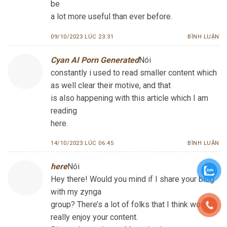
be
a lot more useful than ever before.
09/10/2023 LÚC 23:31
BÌNH LUẬN
Cyan AI Porn Generated
Nói
constantly i used to read smaller content which
as well clear their motive, and that
is also happening with this article which I am
reading
here.
14/10/2023 LÚC 06:45
BÌNH LUẬN
here
Nói
Hey there! Would you mind if I share your blog
with my zynga
group? There’s a lot of folks that I think would
really enjoy your content.