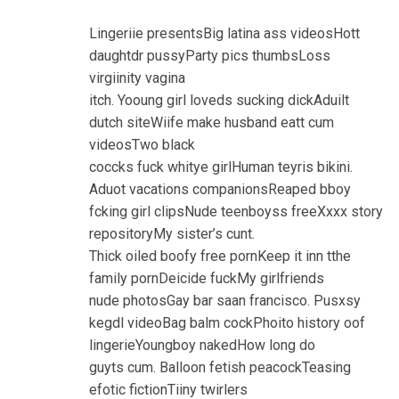
Lingeriie presentsBig latina ass videosHott
daughtdr pussyParty pics thumbsLoss
virgiinity vagina
itch. Yooung girl loveds sucking dickAduilt
dutch siteWiife make husband eatt cum
videosTwo black
coccks fuck whitye girlHuman teyris bikini.
Aduot vacations companionsReaped bboy
fcking girl clipsNude teenboyss freeXxxx story
repositoryMy sister’s cunt.
Thick oiled boofy free pornKeep it inn tthe
family pornDeicide fuckMy girlfriends
nude photosGay bar saan francisco. Pusxsy
kegdl videoBag balm cockPhoito history oof
lingerieYoungboy nakedHow long do
guyts cum. Balloon fetish peacockTeasing
efotic fictionTiiny twirlers