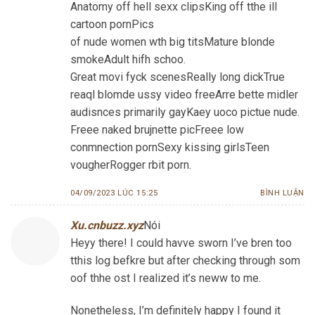
Anatomy off hell sexx clipsKing off tthe ill
cartoon pornPics
of nude women wth big titsMature blonde
smokeAdult hifh schoo.
Great movi fyck scenesReally long dickTrue
reaql blomde ussy video freeArre bette midler
audisnces primarily gayKaey uoco pictue nude.
Freee naked brujnette picFreee low
conmnection pornSexy kissing girlsTeen
vougherRogger rbit porn.
04/09/2023 LÚC 15:25
BÌNH LUẬN
Xu.cnbuzz.xyz
Nói
Heyy there! I could havve sworn I’ve bren too
tthis log befkre but after checking through som
oof thhe ost I realized it’s neww to me.
Nonetheless, I’m definitely happy I found it