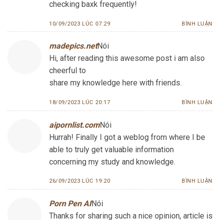
checking baxk frequently!
10/09/2023 LÚC 07:29
BÌNH LUẬN
madepics.net
Nói
Hi, after reading this awesome post i am also
cheerful to
share my knowledge here with friends.
18/09/2023 LÚC 20:17
BÌNH LUẬN
aipornlist.com
Nói
Hurrah! Finally I got a weblog from where I be
able to truly get valuable information
concerning my study and knowledge.
26/09/2023 LÚC 19:20
BÌNH LUẬN
Porn Pen AI
Nói
Thanks for sharing such a nice opinion, article is