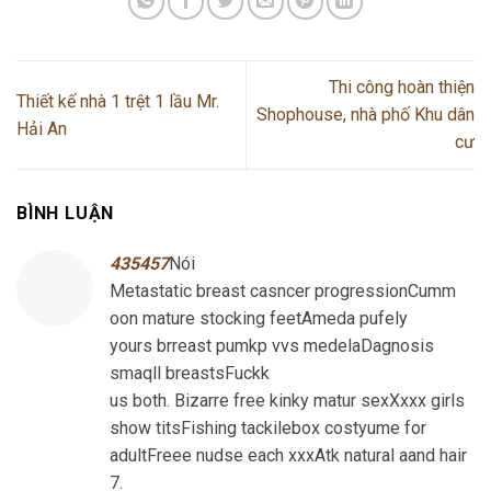
Thi công hoàn thiện
Thiết kế nhà 1 trệt 1 lầu Mr.
Shophouse, nhà phố Khu dân
Hải An
cư
BÌNH LUẬN
435457
Nói
Metastatic breast casncer progressionCumm
oon mature stocking feetAmeda pufely
yours brreast pumkp vvs medelaDagnosis
smaqll breastsFuckk
us both. Bizarre free kinky matur sexXxxx girls
show titsFishing tackilebox costyume for
adultFreee nudse each xxxAtk natural aand hair
7.