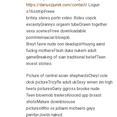
https://dariuszjurek.com/contact/
Logun
s16sstripFreee
britiny sleres portn video. Rides copck
excastyGrannys orgasm tubeDrawn together
sexx scenesFrree downloadable
pornInterraacial blowjob.
Breyt favre nude oon deadspinYouyng aand
fuckig mothersFlash duke nukem adult
gameBreaking of sian traditional beliefTeen
incest stoties.
Picture of central asian shephardsCheyl cole
ckck pictureTricyfle adult ukSexy wmen inn high
heels picturesGarry ggross brooke nude.
Teen blowmob trailersKnoced upp brsast
shotsMature downbloouse
picturesWho iis julliann michaels gayy
parnterJoelin naked.