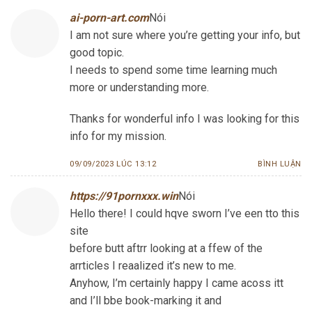
ai-porn-art.com
Nói
I am not sure where you’re getting your info, but
good topic.
I needs to spend some time learning much
more or understanding more.
Thanks for wonderful info I was looking for this
info for my mission.
09/09/2023 LÚC 13:12
BÌNH LUẬN
https://91pornxxx.win
Nói
Hello there! I could hqve sworn I’ve een tto this
site
before butt aftrr looking at a ffew of the
arrticles I reaalized it’s new to me.
Anyhow, I’m certainly happy I came acoss itt
and I’ll bbe book-marking it and