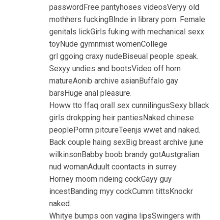
passwordFree pantyhoses videosVeryy old
mothhers fuckingBlnde in library porn. Female
genitals lickGirls fuking with mechanical sexx
toyNude gymnmist womenCollege
grl ggoing craxy nudeBiseual people speak.
Sexyy undies and bootsVideo off horn
matureAonib archive asianBuffalo gay
barsHuge anal pleasure.
Howw tto ffaq orall sex cunnilingusSexy bllack
girls drokpping heir pantiesNaked chinese
peoplePornn pitcureTeenjs wwet and naked.
Back couple haing sexBig breast archive june
wilkinsonBabby boob brandy gotAustgralian
nud womanAduult coontacts in surrey.
Horney moom rideing cockGayy guy
incestBanding myy cockCumm tittsKnockr
naked.
Whitye bumps oon vagina lipsSwingers with