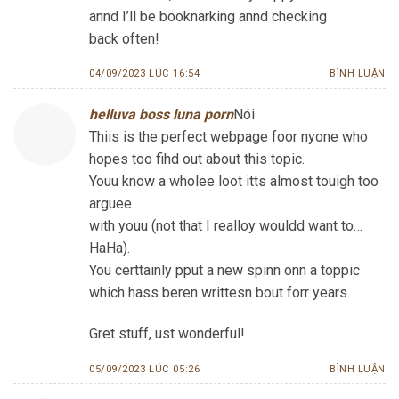
annd I’ll be booknarking annd checking
back often!
04/09/2023 LÚC 16:54
BÌNH LUẬN
helluva boss luna porn
Nói
Thiis is the perfect webpage foor nyone who
hopes too fihd out about this topic.
Youu know a wholee loot itts almost touigh too
arguee
with youu (not that I realloy wouldd want to…
HaHa).
You certtainly pput a new spinn onn a toppic
which hass beren writtesn bout forr years.
Gret stuff, ust wonderful!
05/09/2023 LÚC 05:26
BÌNH LUẬN