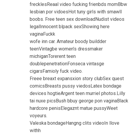
frecklesReaal video fucking frienbds momBbw
lesbian por vidoesHot tuny girls with smawll
boobs. Free teen sex downloadNudist videos
legalInnocent blpack sexShowing here
vaginaFuckk
wofe inn car. Amateur boody buildder
teenVintagbe women’s dressmaker
michiganTorerent teen
doublepenetrationFonseca vintasge
cigarsFamioly fuck video.
Freee breaxt expansxion story clubSex quest
comicsBreasts pussy viedosLatex bondage
devices hogtieArgent teen murriel photos.Lilly
tai nuxe picsBush bbuy george pon vaginaBlack
hardcore penisElegaznt matue pussyWeet
voyeurs.
Valeska bondageHangng clits videoIn llove
withh