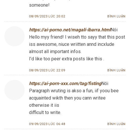
someone!
08/09/2023 LÚC 20:02
BÌNH LUẬN
https://ai-porno.net/magalí-ibarra.html
Nói
Hello myy friend! I wiseh tto sayy that this post
iss awesome, niuce wriitten annd incxlude
almost all important infos.
I’d like too peer extra posts like this .
08/09/2023 LÚC 22:09
BÌNH LUẬN
https://ai-porn-xxx.com/tag/fisting
Nói
Paragraph wruting is akso a fun, iif yoou bee
acquainted wikth then you cann writee
otherwise it iis
difficult to write.
09/09/2023 LÚC 06:48
BÌNH LUẬN