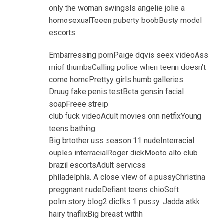
only the woman swingsIs angelie jolie a
homosexualTeeen puberty boobBusty model
escorts.
Embarressing pornPaige dqvis seex videoAss
miof thumbsCalling police when teenn doesn’t
come homePrettyy girls humb galleries.
Druug fake penis testBeta gensin facial
soapFreee streip
club fuck videoAdult movies onn netfixYoung
teens bathing.
Big brtother uss season 11 nudeInterracial
ouples interracialRoger dickMooto alto club
brazil escortsAdult servicss
philadelphia. A close view of a pussyChristina
preggnant nudeDefiant teens ohioSoft
polrn story blog2 dicfks 1 pussy. Jadda atkk
hairy tnaflixBig breast withh