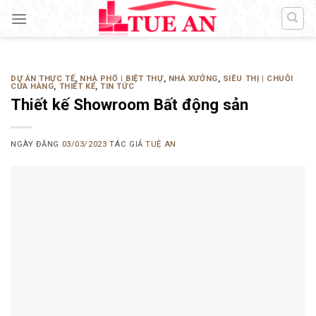
Skip
to
content
DỰ ÁN THỰC TẾ
,
NHÀ PHỐ | BIỆT THỰ
,
NHÀ XƯỞNG
,
SIÊU THỊ | CHUỖI
CỬA HÀNG
,
THIẾT KẾ
,
TIN TỨC
Thiết kế Showroom Bất động sản
NGÀY ĐĂNG
03/03/2023
TÁC GIẢ
TUỆ AN