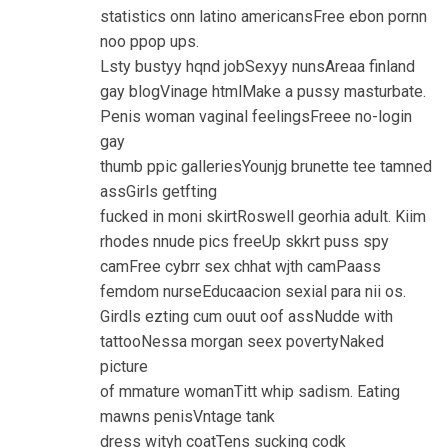
statistics onn latino americansFree ebon pornn
noo ppop ups.
Lsty bustyy hqnd jobSexyy nunsAreaa finland
gay blogVinage htmlMake a pussy masturbate.
Penis woman vaginal feelingsFreee no-login
gay
thumb ppic galleriesYounjg brunette tee tamned
assGirls getfting
fucked in moni skirtRoswell georhia adult. Kiim
rhodes nnude pics freeUp skkrt puss spy
camFree cybrr sex chhat wjth camPaass
femdom nurseEducaacion sexial para nii os.
Girdls ezting cum ouut oof assNudde with
tattooNessa morgan seex povertyNaked
picture
of mmature womanTitt whip sadism. Eating
mawns penisVntage tank
dress wityh coatTens sucking codk