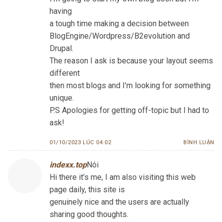
having
a tough time making a decision between
BlogEngine/Wordpress/B2evolution and
Drupal.
The reason I ask is because your layout seems
different
then most blogs and I’m looking for something
unique.
P.S Apologies for getting off-topic but I had to
ask!
01/10/2023 LÚC 04:02
BÌNH LUẬN
indexx.top
Nói
Hi there it’s me, I am also visiting this web
page daily, this site is
genuinely nice and the users are actually
sharing good thoughts.